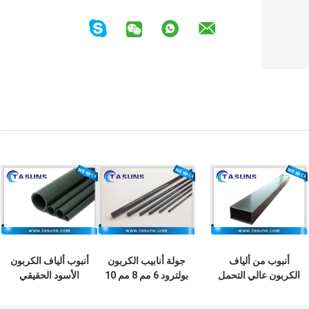
أنبوب من ألياف
جولة أنابيب الكربون
أنبوب ألياف الكربون
الكربون عالي التحمل
بولترود 6 مم 8 مم 10
الأسود الحقيقي
T300 T700 20 مم
مم 12 مم 14 مم
Pultrusion جولة
قطر صغير
أنبوب 10 مللي متر