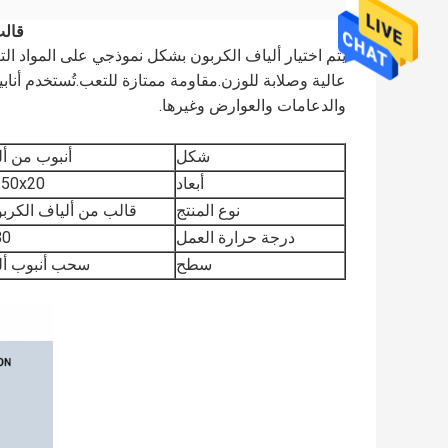
قالب نسج خ
يتم اختيار ألياف الكربون بشكل نموذجي على المواد التقل
عالية وصلابة للوزن.مقاومة ممتازة للتعب.تُستخدم أناب
والدعامات والعوارض وغيرها.
شكل
أنبوب من أل
أبعاد
50x20 سماكة 2 مم
نوع المنتج
قالب من ألياف الكر
درجة حرارة العمل
80 درجة 
سطح
سحب أنبوب أل