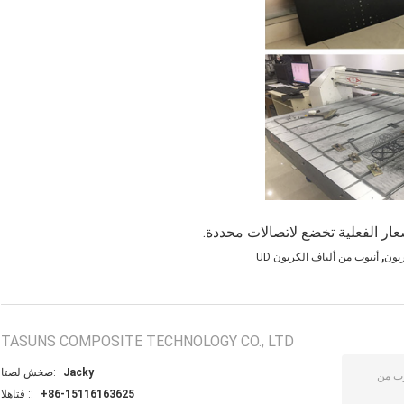
عار الفعلية تخضع لاتصالات محددة.
,
ربون
أنبوب من ألياف الكربون UD
TASUNS COMPOSITE TECHNOLOGY CO., LTD
Jacky
اتصل شخص:
+86-15116163625
الهاتف ::