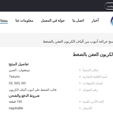
بحث
أخبار
اتصل بنا
جولة في المعمل
معلومات عنا
منتجا
تفاصيل المنتج:
مكان المنشأ:
دونغقوان ، الصين
اسم العلامة التجارية:
Tasuns
إصدار الشهادات:
CE, SGS, ISO
رقم الموديل:
قالب الضغط على أنبوب ألياف الكربون
شروط الدفع والشحن:
الحد الأدنى لكمية:
100 قطعة
الأسعار:
negotiable