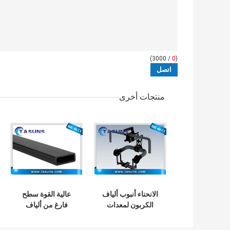
/ 3000)
0
(
منتجات أخرى
الانحناء أنبوب ألياف
عالية القوة سطح
الكربون لمعدات
فارغ من ألياف
تمارين اليوجا بيلاتيس
الكربون Pultruded
أنبوب مستطيل 20