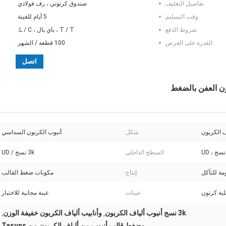
تفاصيل التغليف:
صندوق كرتوني ، رف فولاذي
وقت التسليم:
5 أيام للعينة
شروط الدفع:
T / T ، باي بال ، L / C.
القدرة على العرض:
100 قطعة / الشهر
اتصل
 الكربون
شكل:
أنبوب الكربون السداسي
السطح الداخلي:
3k نسج / UD
مة للتآكل
إنتاج:
مكونات ضغط القالب
عينات:
عينة مجانية للاختبار
3k نسج أنبوب ألياف الكربون
وأنابيب ألياف الكربون خفيفة الوزن
,
,
وضغط قالب أنبوب من ألياف الكربون من Tasuns